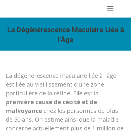
Recherche
:
La Dégénérescence Maculaire Liée à
l’Âge
Vous êtes ici :
La dégénérescence maculaire liée à l’âge
est liée au vieillissement d’une zone
particulière de la rétine. Elle est la
première cause de cécité et de
malvoyance
chez les personnes de plus
de 50 ans. On estime ainsi que la maladie
concerne actuellement plus de 1 million de