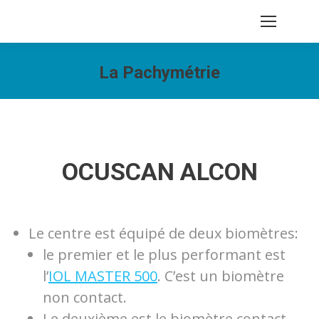
Recherche
:
La Pachymétrie
Vous êtes ici :
OCUSCAN ALCON
Le centre est équipé de deux biomètres:
le premier et le plus performant est
l’
IOL MASTER 500
. C’est un biomètre
non contact.
Le deuxième est le biomètre contact